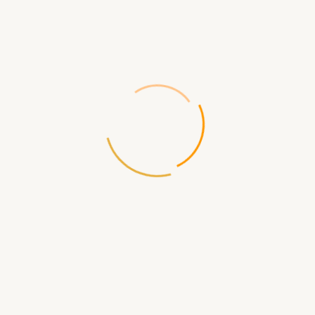
же
нижним правым или левым подключениями
и монтажные
комплекты для установки радиаторов.
ВЕРТИКАЛЬНЫЕ
БИМЕТАЛЛИЧЕСКИЕ
РАДИАТОРЫ
RIFAR CONVEX
ИНФОРМАЦИЯ
СЛУЖБА ПОДДЕРЖКИ
РИФАР ОПТОМ
КАРТА САЙТА